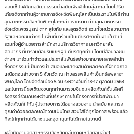
คอนเซ็ป #ถักทอวัฒนธรรมนำสมัยเพื่อผ้าไทยสู่สากล โดยได้รับ
เกียรติจากท่านผู้ว่าราชการจังหวัดพิษณุโลกเป็นประธานในพิธี ท่าน
อุตสาหกรรมจังหวัดพิษณุโลกกล่าวรายงาน ท่านอุตสาหกรรม
จังหวัดเพชรบูรณ์ ตาก สุโขทัย และอุตรดิตถ์ รวมทั้งหน่วยงานภาค
รัฐและเอกชนต่างๆ ในพื้นที่มาร่วมเป็นเกียรติภายในงานในวันนี้
รวมทั้งผู้อำนวยการสำนักงานบริการวิชาการ มหาวิทยาลัย
ศิลปากร ที่มาร่วมต้อนรับแขกผู้มีเกียรติทุกท่าน โดยมีสื่อมวลชน
ต่างๆ มาร่วมทำข่าวและประชาสัมพันธ์อย่างมากมายหลายสำนัก
ซึ่งกิจกรรมนี้เป็นการนำเสนอและแสดงสินค้าผลิตภัณฑ์ผ้าทอภาค
เหนือตอนล่างจาก 5 จังหวัด ณ ห้างสรรพสินค้าเซ็นทรัลพลาซา
พิษณุโลก โดยจัดต่อเนื่อง 5 วัน ระหว่างวันที่ 13-17 ตุลาคม 2564
และในการนี้ขอเชิญชวนทุกท่านมาร่วมชื่นชมผลิตภัณฑ์ชั้นเลิศที่
รังสรรค์ร่วมกันระหว่างที่ปรึกษาภายในโครงการที่ช่วยพัฒนา
ผลิตภัณฑ์ให้กับผู้ประกอบการได้อย่างสวยงาม นำสมัย และทรง
คุณค่าด้วยอัตลักษณ์ความเป็นไทย สวมใส่ได้ทุกโอกาส พร้อมแล้ว
ที่จะให้ทุกท่านได้มาชมและอุดหนุนกันได้ภายในงานนี้
#สำนักงานอุตสาหกรรมจังหวัดกลุ่มภาคเหนือตอนล่าง1